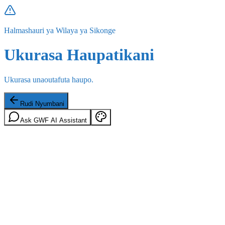
Halmashauri ya Wilaya ya Sikonge
Ukurasa Haupatikani
Ukurasa unaoutafuta haupo.
Rudi Nyumbani
Ask GWF AI Assistant