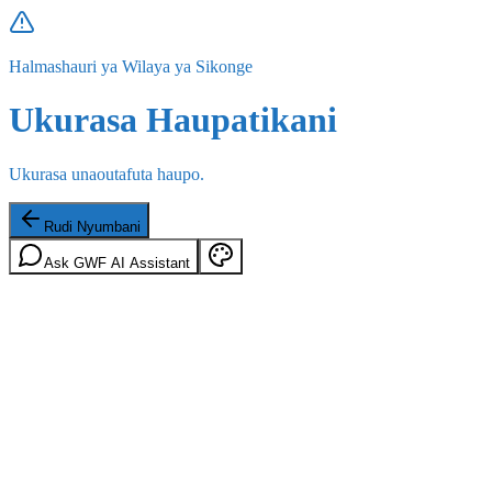
Halmashauri ya Wilaya ya Sikonge
Ukurasa Haupatikani
Ukurasa unaoutafuta haupo.
Rudi Nyumbani
Ask GWF AI Assistant