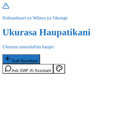
Halmashauri ya Wilaya ya Sikonge
Ukurasa Haupatikani
Ukurasa unaoutafuta haupo.
Rudi Nyumbani
Ask GWF AI Assistant