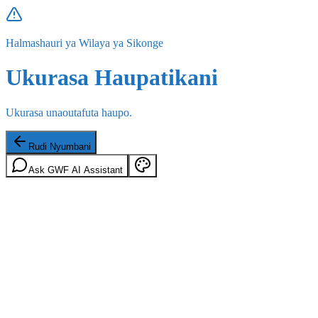
Halmashauri ya Wilaya ya Sikonge
Ukurasa Haupatikani
Ukurasa unaoutafuta haupo.
Rudi Nyumbani
Ask GWF AI Assistant