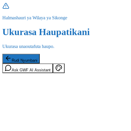
Halmashauri ya Wilaya ya Sikonge
Ukurasa Haupatikani
Ukurasa unaoutafuta haupo.
Rudi Nyumbani
Ask GWF AI Assistant